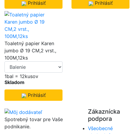
Prihlásiť
Prihlásiť
Toaletný papier Karen
jumbo Ø 19 CM,2 vrst.,
100M,12ks
1bal = 12kusov
Skladom
Prihlásiť
Zákaznícka
podpora
Spotrebný tovar pre Vaše
podnikanie.
Všeobecné