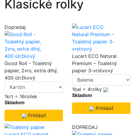
Klasické rolky
Dopredaj
Lucart ECO Natural
Good Roll - Toaletný
Premium – Toaletný
papier, 2vrs, extra dlhý,
papier 3-vrstvový
400 útržkový
1bal = 4rolky
Skladom
1krt = 16roliek
Skladom
Prihlásiť
Prihlásiť
DOPREDAJ